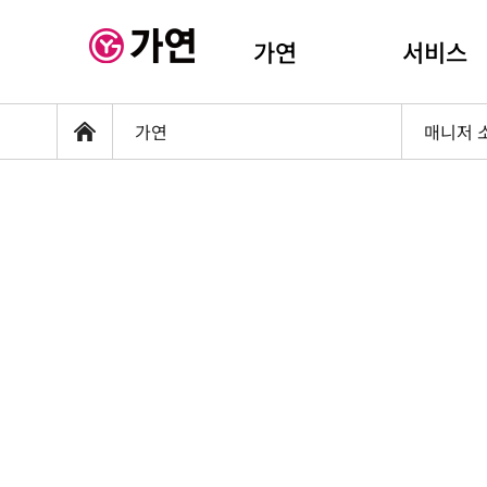
가연
서비스
가연
매니저 
홈