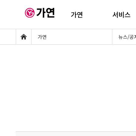
가연
서비스
가연
뉴스/공
홈