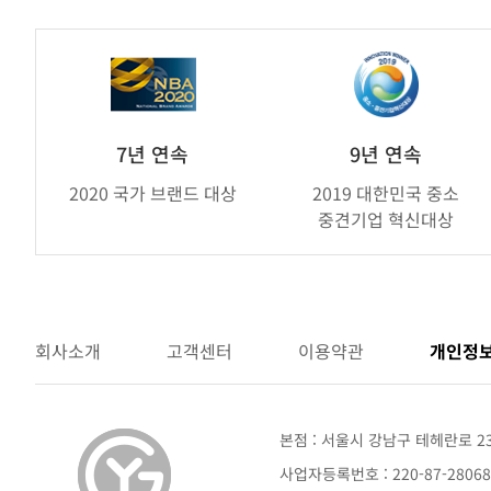
가
연
제
휴
브
7년 연속
9년 연속
랜
2020 국가 브랜드 대상
2019 대한민국 중소
드
중견기업 혁신대상
어
워
드
회사소개
고객센터
이용약관
개인정
본점 : 서울시 강남구 테헤란로 2
사업자등록번호 : 220-87-280