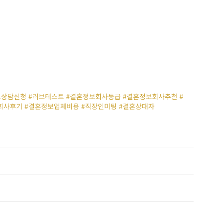
무료상담신청 #러브테스트 #결혼정보회사등급 #결혼정보회사추천 #
회사후기 #결혼정보업체비용 #직장인미팅 #결혼상대자