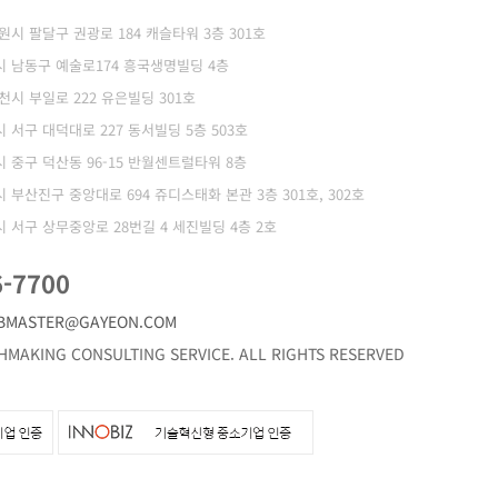
 수원시 팔달구 권광로 184 캐슬타워 3층 301호
광역시 남동구 예술로174 흥국생명빌딩 4층
부천시 부일로 222 유은빌딩 301호
역시 서구 대덕대로 227 동서빌딩 5층 503호
역시 중구 덕산동 96-15 반월센트럴타워 8층
역시 부산진구 중앙대로 694 쥬디스태화 본관 3층 301호, 302호
역시 서구 상무중앙로 28번길 4 세진빌딩 4층 2호
6-7700
BMASTER@GAYEON.COM
MAKING CONSULTING SERVICE. ALL RIGHTS RESERVED