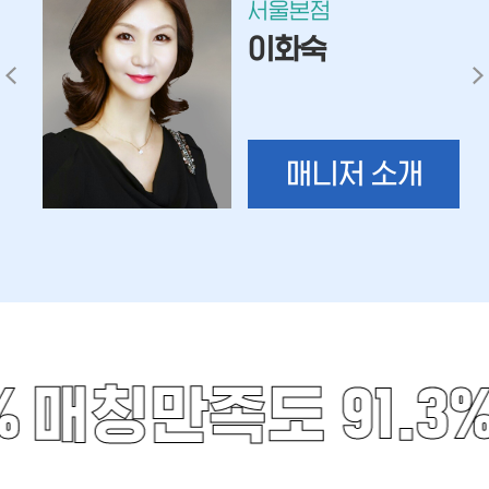
서울본점
이화숙
매니저 소개
%
매칭만족도 91.3