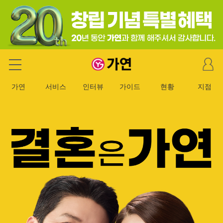
마
가연 결혼정보회사
이
페
가연
서비스
인터뷰
가이드
현황
지점
이
지