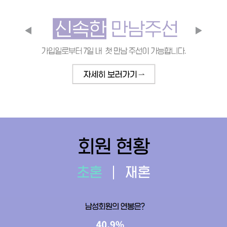
회원 현황
초혼
재혼