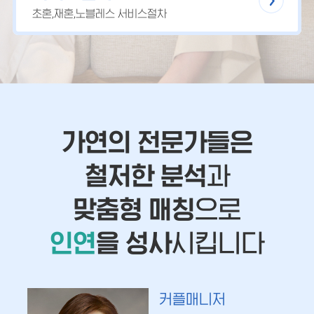
초혼,재혼,노블레스 서비스절차
가연의 전문가들은
철저한 분석
과
맞춤형 매칭
으로
인연
을 성사
시킵니다
커플매니저