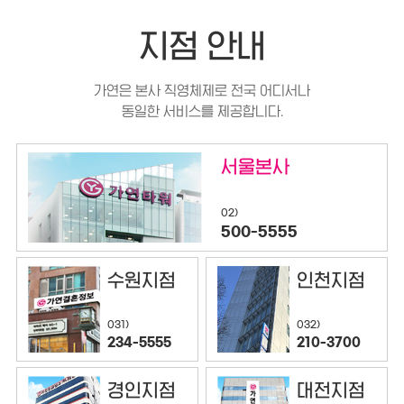
지점 안내
가연은 본사 직영체제로 전국 어디서나
동일한 서비스를 제공합니다.
서울본사
02)
500-5555
수원지점
인천지점
032)
031)
210-3700
234-5555
경인지점
대전지점