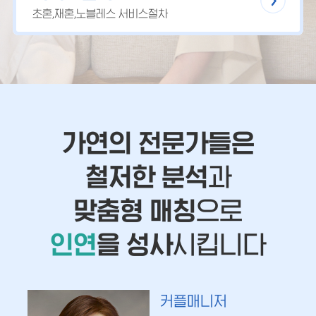
초혼,재혼,노블레스 서비스절차
가연의 전문가들은
철저한 분석
과
맞춤형 매칭
으로
인연
을 성사
시킵니다
커플매니저