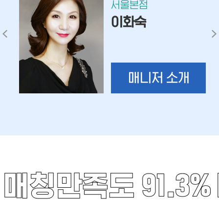
서울본점
이화숙
매니저 소개
매칭만족도 91.3%