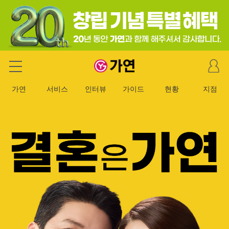
마
가연 결혼정보회사
이
페
가연
서비스
인터뷰
가이드
현황
지점
이
지