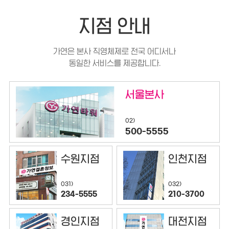
지점 안내
가연은 본사 직영체제로 전국 어디서나
동일한 서비스를 제공합니다.
서울본사
02)
500-5555
수원지점
인천지점
032)
031)
210-3700
234-5555
경인지점
대전지점