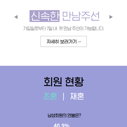
회원 현황
초혼
재혼