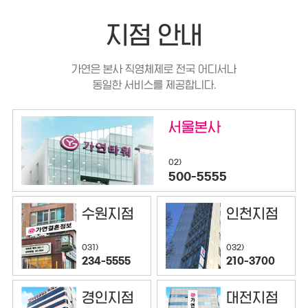
지점 안내
가연은 본사 직영체제로 전국 어디서나
동일한 서비스를 제공합니다.
서울본사
02)
500-5555
수원지점
인천지점
032)
031)
210-3700
234-5555
경인지점
대전지점