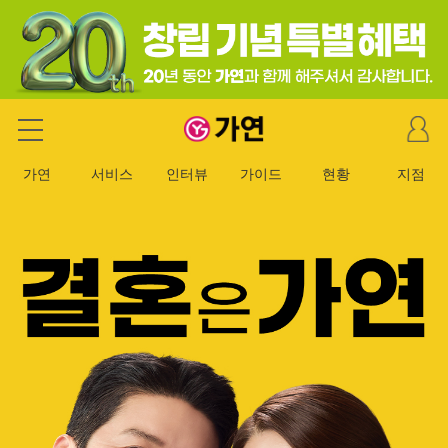
마
가연 결혼정보회사
이
페
가연
서비스
인터뷰
가이드
현황
지점
이
지