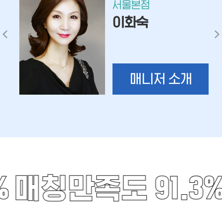
서울본점
이화숙
매니저 소개
%
매칭만족도 91.3