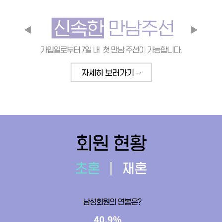
회원 현황
초혼
재혼