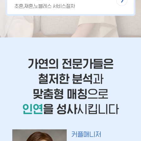
초혼,재혼,노블레스 서비스절차
가연의 전문가들은
철저한 분석
과
맞춤형 매칭
으로
인연
을 성사
시킵니다
커플매니저