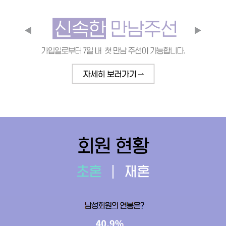
회원 현황
초혼
재혼