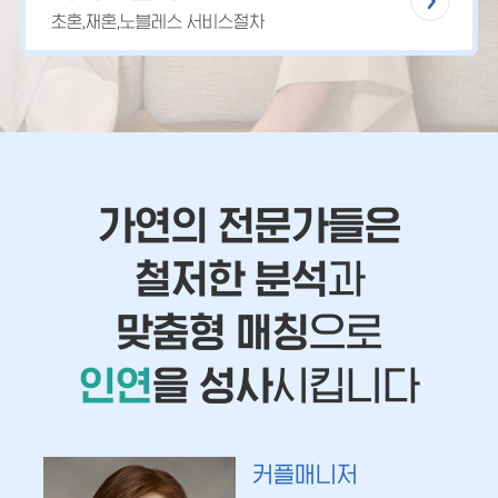
초혼,재혼,노블레스 서비스절차
가연의 전문가들은
철저한 분석
과
맞춤형 매칭
으로
인연
을 성사
시킵니다
커플매니저