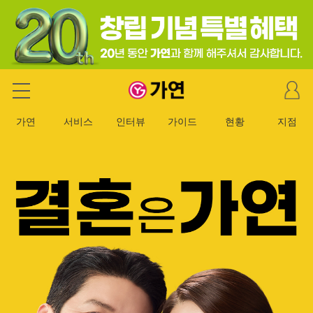
마
가연 결혼정보회사
이
페
가연
서비스
인터뷰
가이드
현황
지점
이
지