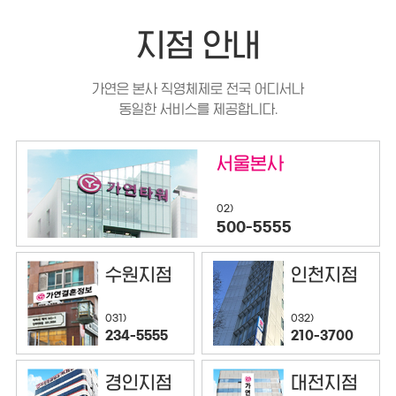
지점 안내
가연은 본사 직영체제로 전국 어디서나
동일한 서비스를 제공합니다.
서울본사
02)
500-5555
수원지점
인천지점
032)
031)
210-3700
234-5555
경인지점
대전지점