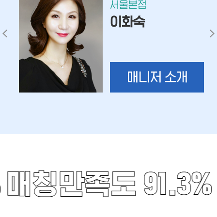
서울본점
이화숙
매니저 소개
%
매칭만족도 91.3%