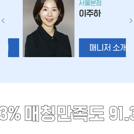
서울본점
이주하
매니저 소개
3%
매칭만족도 91.3