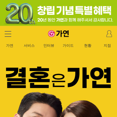
마
가연 결혼정보회사
이
페
가연
서비스
인터뷰
가이드
현황
지점
이
지