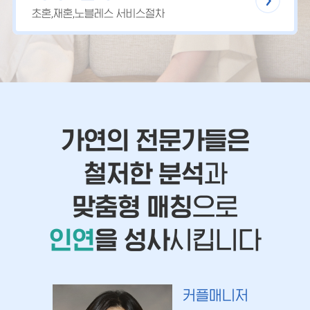
초혼,재혼,노블레스 서비스절차
가연의 전문가들은
철저한 분석
과
맞춤형 매칭
으로
인연
을 성사
시킵니다
커플매니저