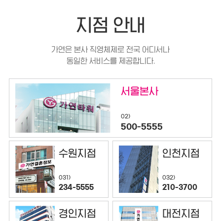
지점 안내
가연은 본사 직영체제로 전국 어디서나
동일한 서비스를 제공합니다.
서울본사
02)
500-5555
수원지점
인천지점
032)
031)
210-3700
234-5555
경인지점
대전지점