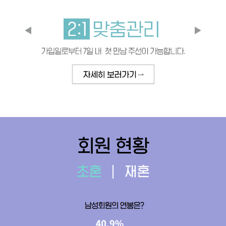
회원 현황
초혼
재혼