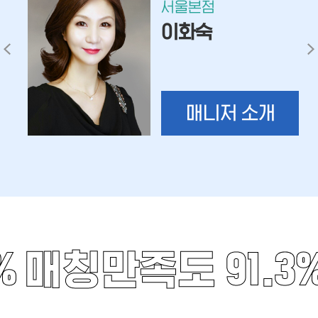
서울본점
이화숙
매니저 소개
%
매칭만족도 91.3