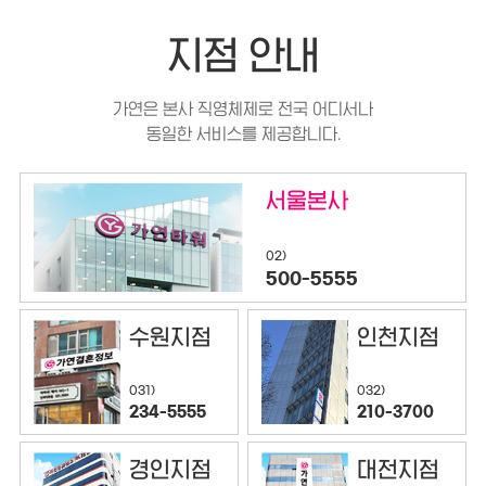
지점 안내
가연은 본사 직영체제로 전국 어디서나
동일한 서비스를 제공합니다.
서울본사
02)
500-5555
수원지점
인천지점
032)
031)
210-3700
234-5555
경인지점
대전지점