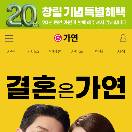
마
가연 결혼정보회사
이
페
가연
서비스
인터뷰
가이드
현황
지점
이
지