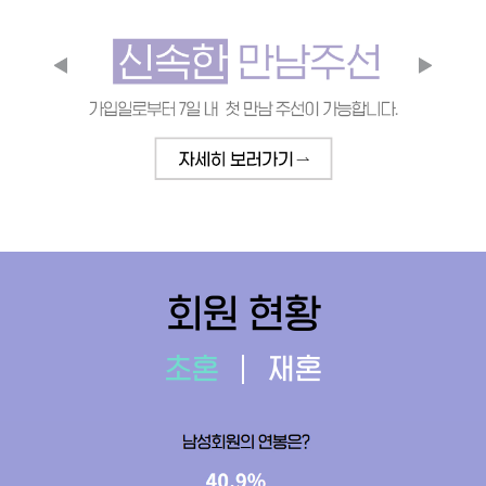
회원 현황
초혼
재혼