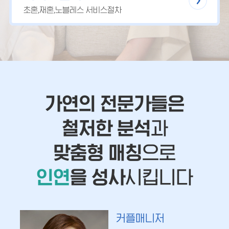
초혼,재혼,노블레스 서비스절차
가연의 전문가들은
철저한 분석
과
맞춤형 매칭
으로
인연
을 성사
시킵니다
커플매니저