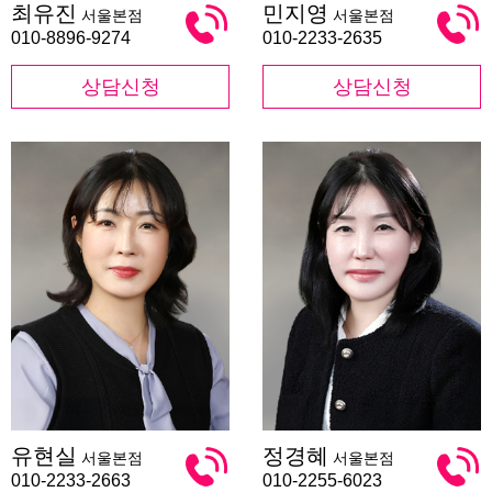
최유진
민지영
서울본점
서울본점
유
지
진
영
010-8896-9274
010-2233-2635
상담신청
상담신청
유
정
유현실
정경혜
서울본점
서울본점
현
경
실
혜
010-2233-2663
010-2255-6023