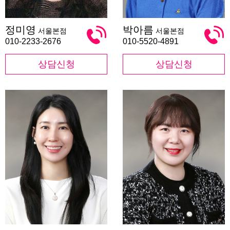
정
박
정미영
박아름
서울본점
서울본점
미
아
영
름
010-2233-2676
010-5520-4891
상담신청
상담신청
최
민