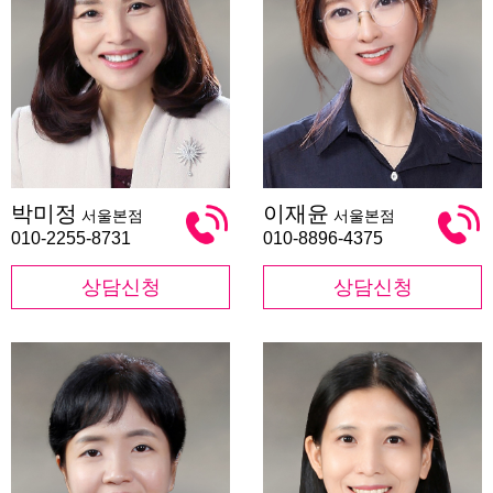
박
이
박미정
이재윤
서울본점
서울본점
미
재
정
윤
010-2255-8731
010-8896-4375
상담신청
상담신청