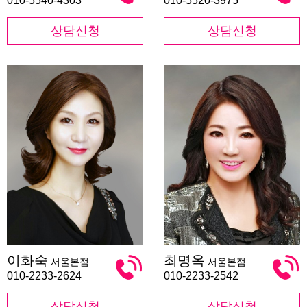
010-5540-4303
010-5520-3975
상담신청
상담신청
이
최
이화숙
최명옥
서울본점
서울본점
화
명
숙
옥
010-2233-2624
010-2233-2542
상담신청
상담신청