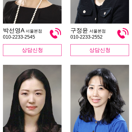
박
구
박선영A
구정윤
서울본점
서울본점
선
정
영
윤
010-2233-2545
010-2233-2552
A
상담신청
상담신청