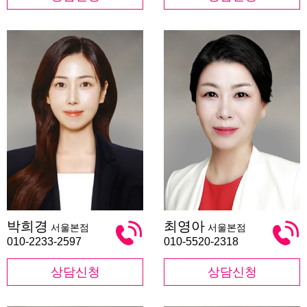
박
최
박희경
최영아
서울본점
서울본점
희
영
경
아
010-2233-2597
010-5520-2318
상담신청
상담신청