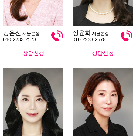
강
정
강은선
정윤희
서울본점
서울본점
은
윤
선
희
010-2233-2573
010-2233-2578
상담신청
상담신청