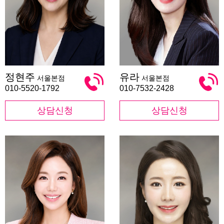
정
유
정현주
유라
서울본점
서울본점
현
라
주
010-5520-1792
010-7532-2428
상담신청
상담신청