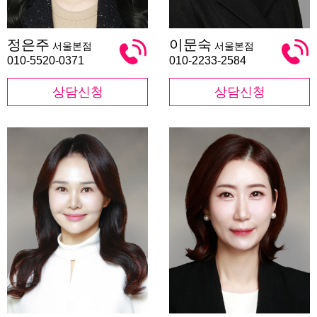
정
이
정은주
이문숙
서울본점
서울본점
은
문
주
숙
010-5520-0371
010-2233-2584
상담신청
상담신청