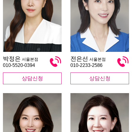
박
전
박정은
전은선
서울본점
서울본점
정
은
은
선
010-5520-0394
010-2233-2586
상담신청
상담신청