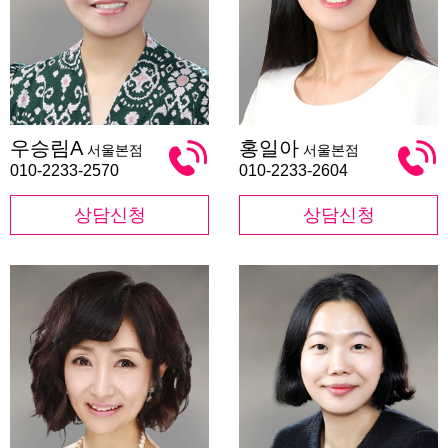
우
홍
우승림A
홍일아
서울본점
서울본점
승
일
림
아
010-2233-2570
010-2233-2604
A
상담신청
상담신청