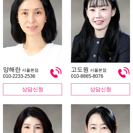
양
고
양해란
고도원
서울본점
서울본점
해
도
란
원
010-2233-2536
010-8865-8076
상담신청
상담신청