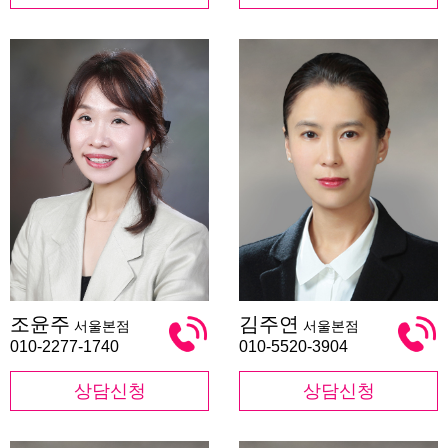
조
김
조윤주
김주연
서울본점
서울본점
윤
주
주
연
010-2277-1740
010-5520-3904
상담신청
상담신청