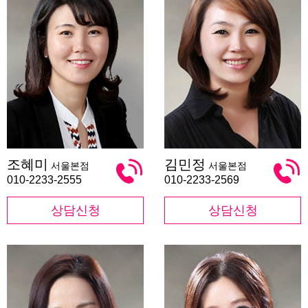
조
김
조혜미
김민정
서울본점
서울본점
혜
민
미
정
010-2233-2555
010-2233-2569
상담신청
상담신청