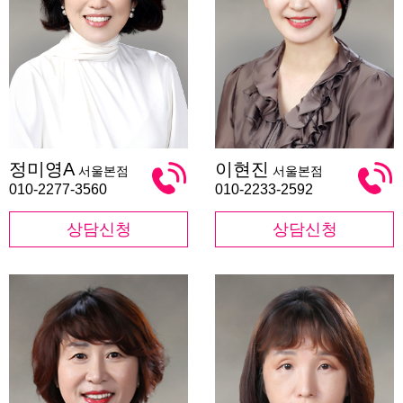
정
이
정미영A
이현진
서울본점
서울본점
미
현
영
진
010-2277-3560
010-2233-2592
A
상담신청
상담신청