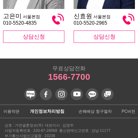
고
신
고은미
신효원
서울본점
서울본점
은
효
미
원
010-5520-4835
010-5520-2965
상담신청
상담신청
무료상담전화
1566-7700
개인정보처리방침
이용약관
손해배상 청구절차
PC버전
상호 : 가연결혼정보(주) 대표이사 : 김영주
사업자등록번호 : 220-87-28068 통신판매신고번호 : 강남 11177
부가통신사업신고필증 : 10238