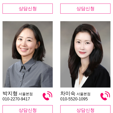
상담신청
상담신청
박
차
박지형
차미숙
서울본점
서울본점
지
미
형
숙
010-2270-9417
010-5520-1095
상담신청
상담신청