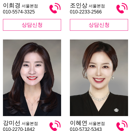
이
조
이희경
조인상
서울본점
서울본점
희
인
경
상
010-5574-3325
010-2233-2566
상담신청
상담신청
강
이
강미선
이혜연
서울본점
서울본점
미
혜
선
연
010-2270-1842
010-5732-5343