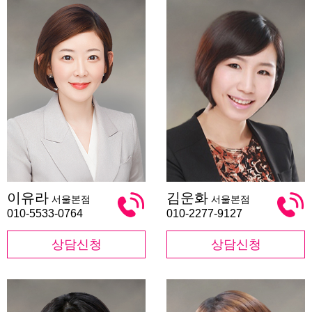
이
김
이유라
김운화
서울본점
서울본점
유
운
라
화
010-5533-0764
010-2277-9127
상담신청
상담신청