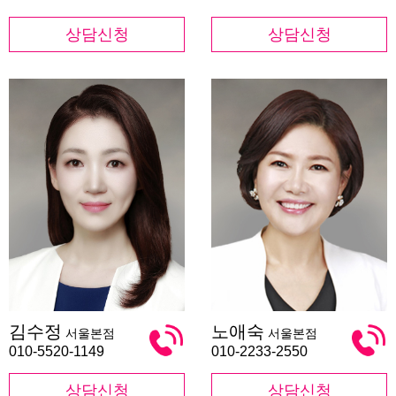
상담신청
상담신청
김
노
김수정
노애숙
서울본점
서울본점
수
애
정
숙
010-5520-1149
010-2233-2550
상담신청
상담신청