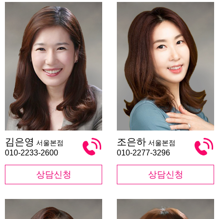
김
조
김은영
조은하
서울본점
서울본점
은
은
영
하
010-2233-2600
010-2277-3296
상담신청
상담신청