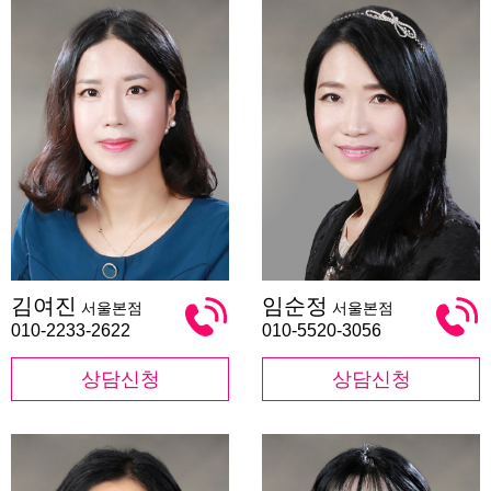
김
임
김여진
임순정
서울본점
서울본점
여
순
진
정
010-2233-2622
010-5520-3056
상담신청
상담신청