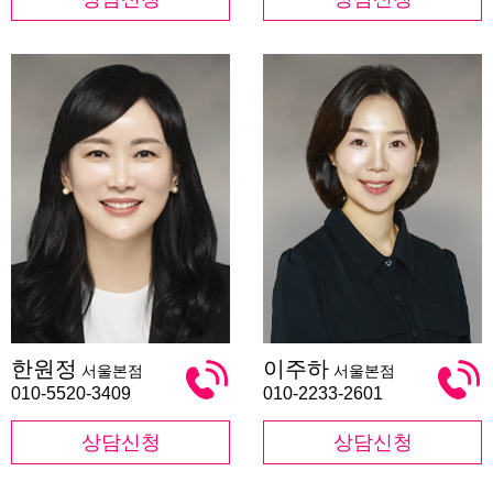
한
이
한원정
이주하
서울본점
서울본점
원
주
정
하
010-5520-3409
010-2233-2601
상담신청
상담신청