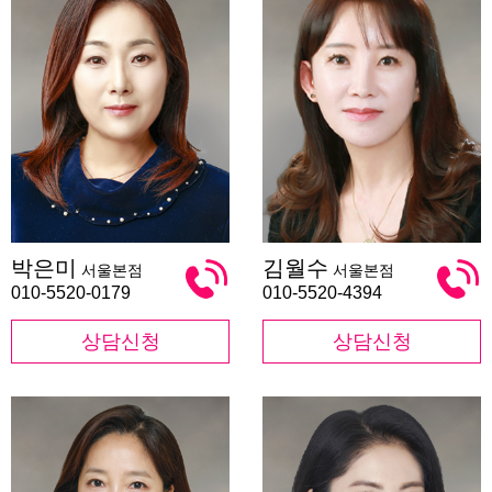
박
김
박은미
김월수
서울본점
서울본점
은
월
미
수
010-5520-0179
010-5520-4394
상담신청
상담신청