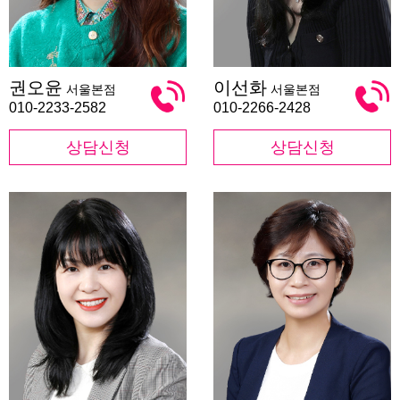
권
이
권오윤
이선화
서울본점
서울본점
오
선
윤
화
010-2233-2582
010-2266-2428
상담신청
상담신청