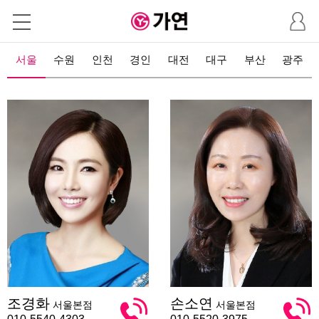
마
이
페
이
서울
수원
인천
경인
대전
대구
부산
광주
지
조
손
조경화
손소연
서울본점
서울본점
경
소
화
연