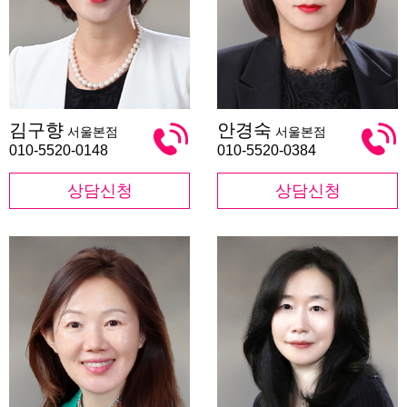
김
안
김구향
안경숙
서울본점
서울본점
구
경
향
숙
010-5520-0148
010-5520-0384
상담신청
상담신청