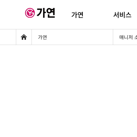
가연
서비스
가연
매니저 
홈