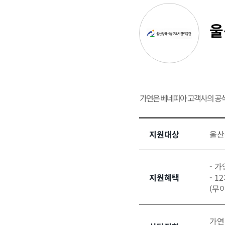
울
가연은 베네피아 고객사의 공
지원대상
울산
- 
지원혜택
- 
(무
가연결