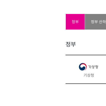
정부
정부 산
정부
기상청