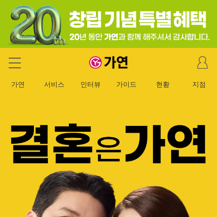
마
가연 결혼정보회사
이
페
가연
서비스
인터뷰
가이드
현황
지점
이
지