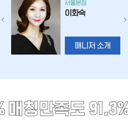
서울본점
이화숙
매니저 소개
%
매칭만족도 91.3