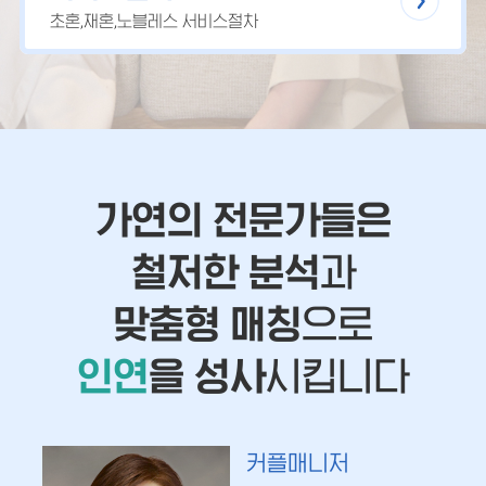
초혼,재혼,노블레스 서비스절차
가연의 전문가들은
철저한 분석
과
맞춤형 매칭
으로
인연
을 성사
시킵니다
커플매니저