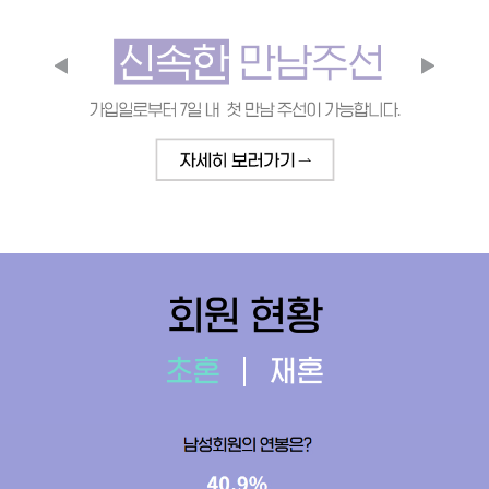
회원 현황
초혼
재혼