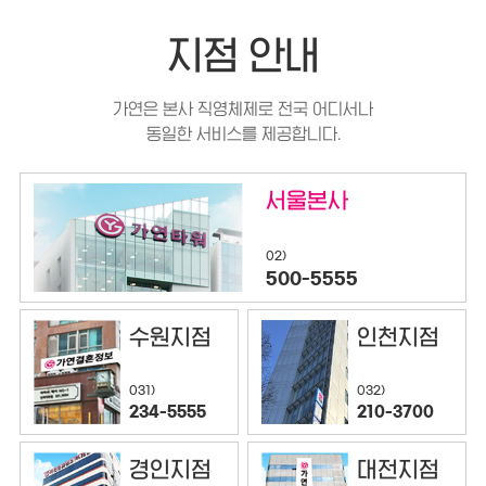
지점 안내
가연은 본사 직영체제로 전국 어디서나
동일한 서비스를 제공합니다.
서울본사
02)
500-5555
수원지점
인천지점
032)
031)
210-3700
234-5555
경인지점
대전지점