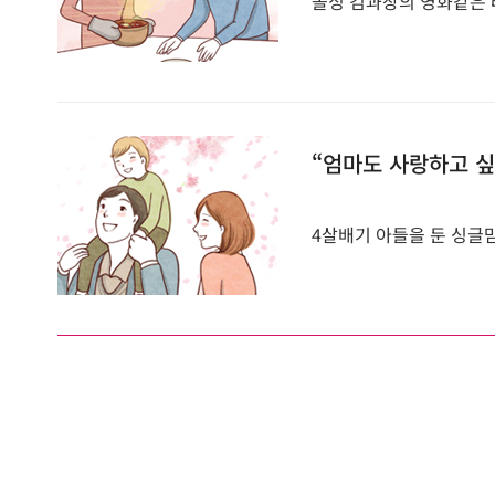
돌싱 김과장의 영화같은
“엄마도 사랑하고 싶
4살배기 아들을 둔 싱글맘 