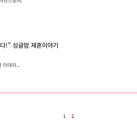
 러브스토리
다!” 싱글맘 재혼이야기
이대리...
1
2