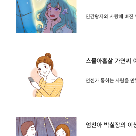
인간왕자와 사랑에 빠진 인
스물아홉살 가연씨 
언젠가 통하는 사람을 만날
엄친아 박실장의 이상